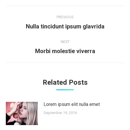
Post
PREVIOUS
navigation
Nulla tincidunt ipsum glavrida
Previous
post:
NEXT
Morbi molestie viverra
Next
post:
Related Posts
Lorem ipsum elit nulla emet
September 19, 2016