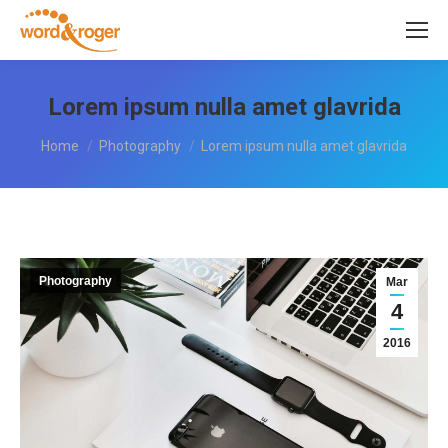
Lorem ipsum nulla amet glavrida
You are here:
Home
Photography
Lorem ipsum nulla amet glavrida
Photography
Mar
4
2016