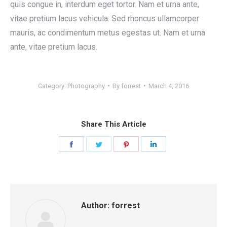
quis congue in, interdum eget tortor. Nam et urna ante,
vitae pretium lacus vehicula. Sed rhoncus ullamcorper
mauris, ac condimentum metus egestas ut. Nam et urna
ante, vitae pretium lacus.
Category:
Photography
By
forrest
March 4, 2016
Share This Article
Share
Share
Share
Share
on
on
on
on
Facebook
Twitter
Pinterest
LinkedIn
Author:
forrest