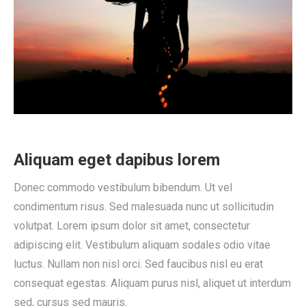
Aliquam eget dapibus lorem
Donec commodo vestibulum bibendum. Ut vel
condimentum risus. Sed malesuada nunc ut sollicitudin
volutpat. Lorem ipsum dolor sit amet, consectetur
adipiscing elit. Vestibulum aliquam sodales odio vitae
luctus. Nullam non nisl orci. Sed faucibus nisl eu erat
consequat egestas. Aliquam purus nisl, aliquet ut interdum
sed, cursus sed mauris.