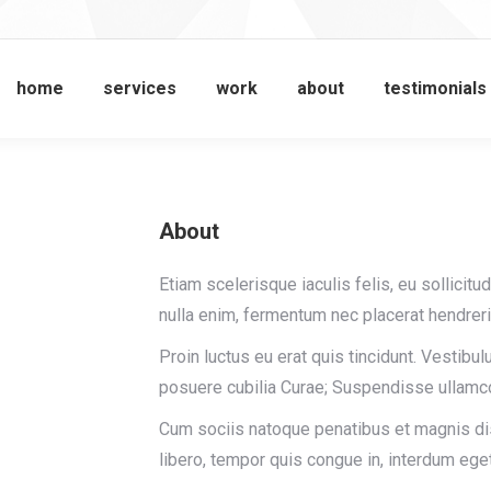
home
services
work
about
testimonials
About
Etiam scelerisque iaculis felis, eu sollicitu
nulla enim, fermentum nec placerat hendreri
Proin luctus eu erat quis tincidunt. Vestibul
square
posuere cubilia Curae; Suspendisse ullamc
Cum sociis natoque penatibus et magnis dis
libero, tempor quis congue in, interdum eget