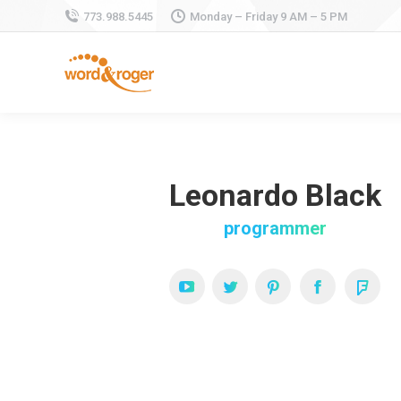
773.988.5445
Monday – Friday 9 AM – 5 PM
Leonardo Black
programmer
YouTube
Twitter
Pinterest
Facebook
Four