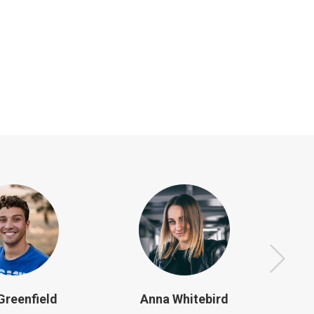
Greenfield
Anna Whitebird
Ja