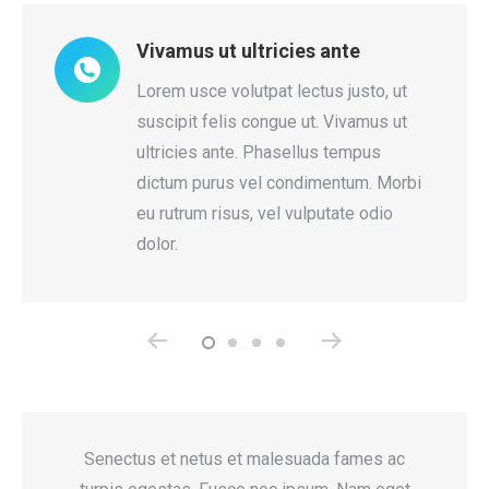
Vivamus ut ultricies ante
tum
Lorem usce volutpat lectus justo, ut
s
suscipit felis congue ut. Vivamus ut
d
ultricies ante. Phasellus tempus
r
dictum purus vel condimentum. Morbi
eu rutrum risus, vel vulputate odio
dolor.
es ac
Senectus et netus et malesuada fames ac
G