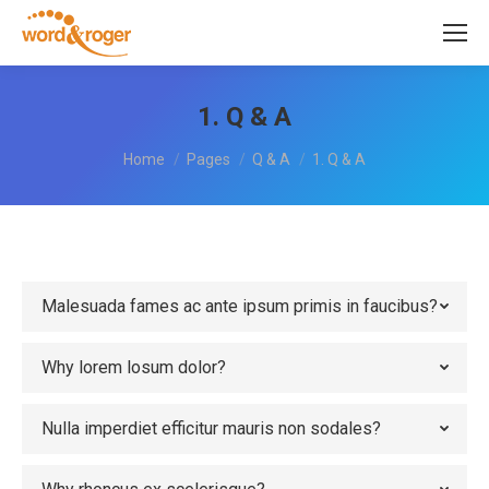
1. Q & A
You are here:
Home
Pages
Q & A
1. Q & A
Malesuada fames ac ante ipsum primis in faucibus?
Why lorem losum dolor?
Nulla imperdiet efficitur mauris non sodales?